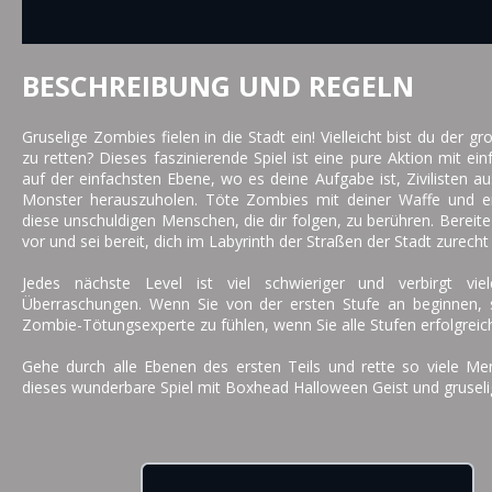
BESCHREIBUNG UND REGELN
Gruselige Zombies fielen in die Stadt ein! Vielleicht bist du de
zu retten? Dieses faszinierende Spiel ist eine pure Aktion mit e
auf der einfachsten Ebene, wo es deine Aufgabe ist, Zivilisten aus
Monster herauszuholen. Töte Zombies mit deiner Waffe und erl
diese unschuldigen Menschen, die dir folgen, zu berühren. Bereite
vor und sei bereit, dich im Labyrinth der Straßen der Stadt zurecht
Jedes nächste Level ist viel schwieriger und verbirgt v
Überraschungen. Wenn Sie von der ersten Stufe an beginnen, se
Zombie-Tötungsexperte zu fühlen, wenn Sie alle Stufen erfolgreic
Gehe durch alle Ebenen des ersten Teils und rette so viele M
dieses wunderbare Spiel mit Boxhead Halloween Geist und gruseli