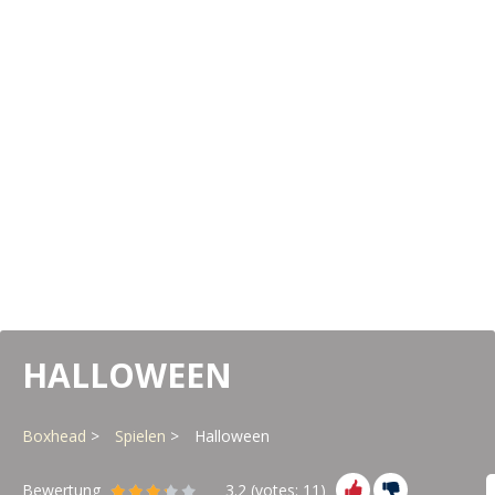
HALLOWEEN
Boxhead
Spielen
Halloween
Bewertung
3.2
(votes:
11
)