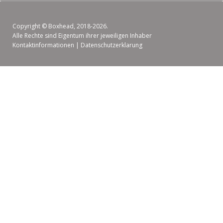
Copyright ©
Boxhead
, 2018-2026.
Alle Rechte sind Eigentum ihrer jeweiligen Inhaber
Kontaktinformationen
|
Datenschutzerklarung