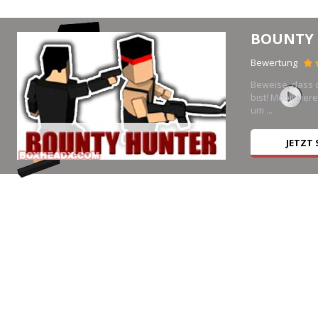
BOUNTY
Bewertung
Beweise, dass 
e
bist! Mobilisier
um ...
JETZT 