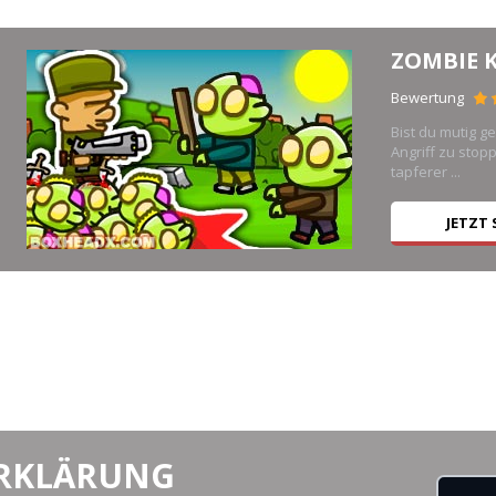
ZOMBIE K
Bewertung
r,
Bist du mutig g
Angriff zu stop
tapferer ...
JETZT 
RKLÄRUNG