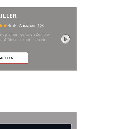
ILLER
Ansichten 10K
enug, einen weiteren Zombie-
pen? Diesmal kannst du ein
SPIELEN