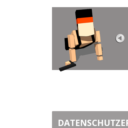
SCHULE
Bewertung
Ansichten 7K
Treffen Sie den süßesten Zombie-Shoote
den Sie je gesehen haben! Dieses Mal
werden Boxhead ...
JETZT SPIELEN
DATENSCHUTZE