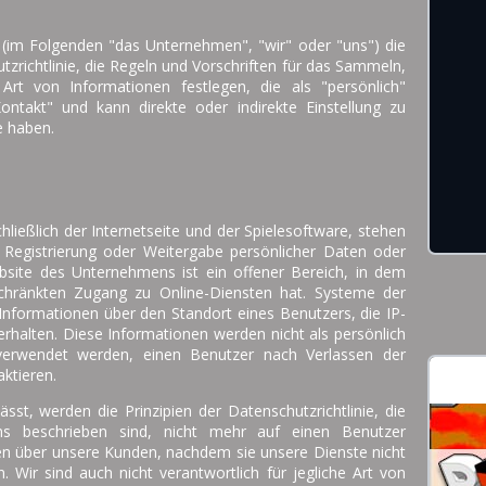
 (im Folgenden "das Unternehmen", "wir" oder "uns") die
zrichtlinie, die Regeln und Vorschriften für das Sammeln,
rt von Informationen festlegen, die als "persönlich"
ntakt" und kann direkte oder indirekte Einstellung zu
e haben.
ließlich der Internetseite und der Spielesoftware, stehen
e Registrierung oder Weitergabe persönlicher Daten oder
bsite des Unternehmens ist ein offener Bereich, in dem
chränkten Zugang zu Online-Diensten hat. Systeme der
nformationen über den Standort eines Benutzers, die IP-
rhalten. Diese Informationen werden nicht als persönlich
verwendet werden, einen Benutzer nach Verlassen der
aktieren.
sst, werden die Prinzipien der Datenschutzrichtlinie, die
s beschrieben sind, nicht mehr auf einen Benutzer
n über unsere Kunden, nachdem sie unsere Dienste nicht
. Wir sind auch nicht verantwortlich für jegliche Art von